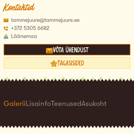
Kontaktid
tammejuure@tammejuure.ee
+372 5305 6682
Läänemaa
Võta ühendust
Tagasisided
Galerii
Lisainfo
Teenused
Asukoht