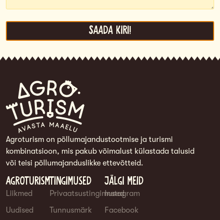
Saada kiri!
Agroturism on põllumajandustootmise ja turismi
kombinatsioon, mis pakub võimalust külastada talusid
või teisi põllumajanduslikke ettevõtteid.
Agroturism
Tingimused
Jälgi meid
Liikmed
Privaatsustingimused
Instagram
Uudised
Tunnusmärk
Facebook