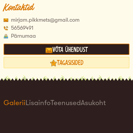
Kontaktid
mirjam.pikkmets@gmail.com
56569491
Pärnumaa
Võta ühendust
Tagasisided
Galerii
Lisainfo
Teenused
Asukoht