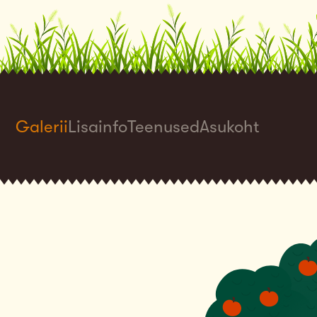
Galerii
Lisainfo
Teenused
Asukoht