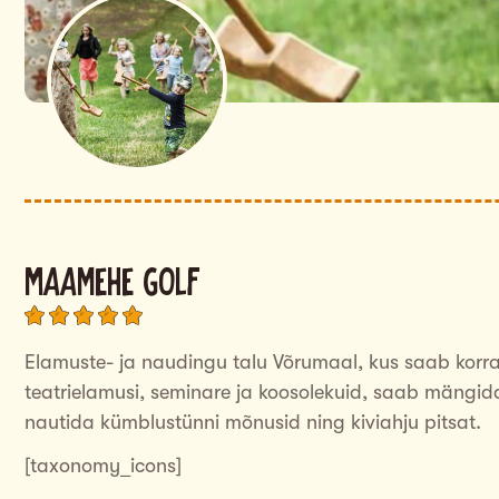
Maamehe Golf
Elamuste- ja naudingu talu Võrumaal, kus saab korra
teatrielamusi, seminare ja koosolekuid, saab mängi
nautida kümblustünni mõnusid ning kiviahju pitsat.
[taxonomy_icons]