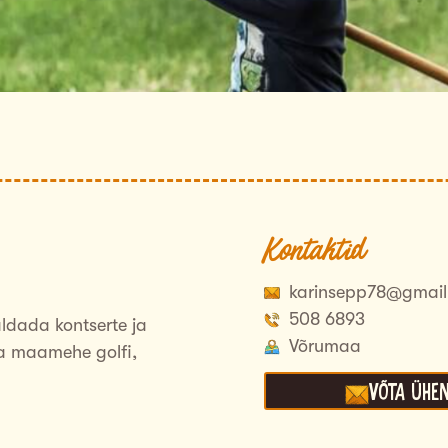
Kontaktid
karinsepp78@gmai
508 6893
ldada kontserte ja
Võrumaa
da maamehe golfi,
Võta ühe