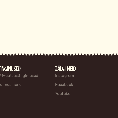
Tingimused
Jälgi meid
Privaatsustingimused
Instagram
Tunnusmärk
Facebook
Youtube