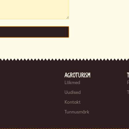
Agroturism
Liikmed
Uudised
Kontakt
Tunnusmärk