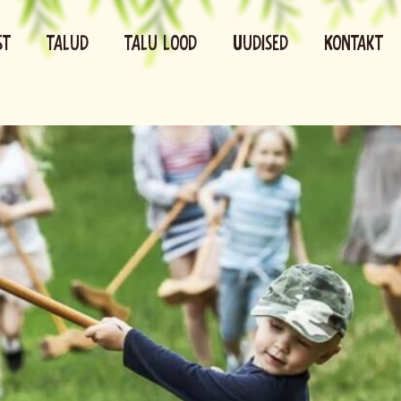
st
Talud
Talu lood
Uudised
Kontakt