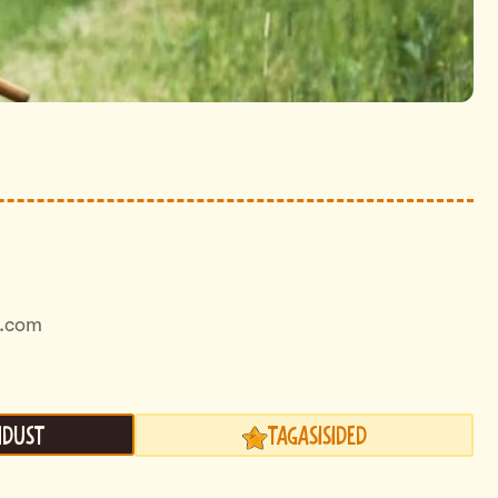
l.com
ndust
Tagasisided