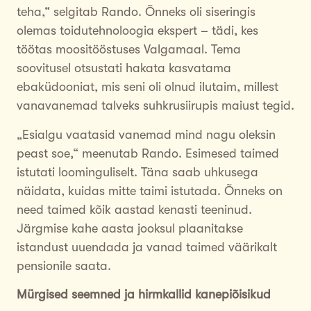
teha,“ selgitab Rando. Õnneks oli siseringis
olemas toidutehnoloogia ekspert – tädi, kes
töötas moositööstuses Valgamaal. Tema
soovitusel otsustati hakata kasvatama
ebaküdooniat, mis seni oli olnud ilutaim, millest
vanavanemad talveks suhkrusiirupis maiust tegid.
„Esialgu vaatasid vanemad mind nagu oleksin
peast soe,“ meenutab Rando. Esimesed taimed
istutati loominguliselt. Täna saab uhkusega
näidata, kuidas mitte taimi istutada. Õnneks on
need taimed kõik aastad kenasti teeninud.
Järgmise kahe aasta jooksul plaanitakse
istandust uuendada ja vanad taimed väärikalt
pensionile saata.
Mürgised seemned ja hirmkallid kanepiõisikud