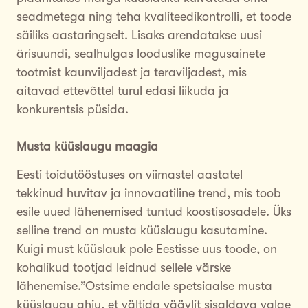
seadmetega ning teha kvaliteedikontrolli, et toode
säiliks aastaringselt. Lisaks arendatakse uusi
ärisuundi, sealhulgas looduslike magusainete
tootmist kaunviljadest ja teraviljadest, mis
aitavad ettevõttel turul edasi liikuda ja
konkurentsis püsida.
Musta küüslaugu maagia
Eesti toidutööstuses on viimastel aastatel
tekkinud huvitav ja innovaatiline trend, mis toob
esile uued lähenemised tuntud koostisosadele. Üks
selline trend on musta küüslaugu kasutamine.
Kuigi must küüslauk pole Eestisse uus toode, on
kohalikud tootjad leidnud sellele värske
lähenemise.”Ostsime endale spetsiaalse musta
küüslaugu ahju, et vältida väävlit sisaldava valge