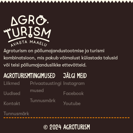
Agroturism on põllumajandustootmise ja turismi
kombinatsioon, mis pakub võimalust külastada talusid
või teisi põllumajanduslikke ettevõtteid.
Agroturism
Tingimused
Jälgi meid
Liikmed
Privaatsustingi
Instagram
mused
Uudised
Facebook
Tunnusmärk
Kontakt
Youtube
Tunnusmärk
© 2024 Agroturism