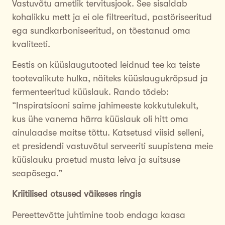
Vastuvõtu ametlik tervitusjook. See sisaldab
kohalikku mett ja ei ole filtreeritud, pastöriseeritud
ega sundkarboniseeritud, on tõestanud oma
kvaliteeti.
Eestis on küüslaugutooted leidnud tee ka teiste
tootevalikute hulka, näiteks küüslaugukrõpsud ja
fermenteeritud küüslauk. Rando tõdeb:
“Inspiratsiooni saime jahimeeste kokkutulekult,
kus ühe vanema härra küüslauk oli hitt oma
ainulaadse maitse tõttu. Katsetusd viisid selleni,
et presidendi vastuvõtul serveeriti suupistena meie
küüslauku praetud musta leiva ja suitsuse
seapõsega.”
Kriitilised otsused väikeses ringis
Pereettevõtte juhtimine toob endaga kaasa