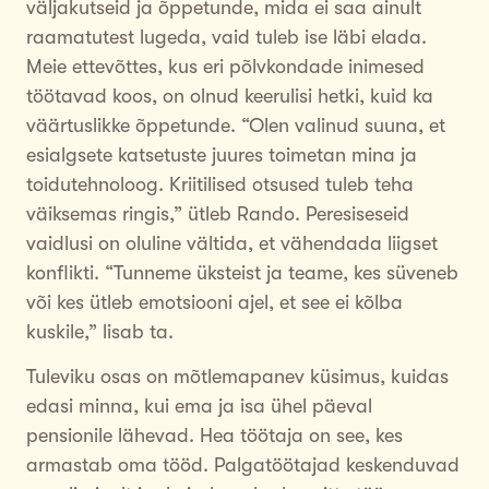
väljakutseid ja õppetunde, mida ei saa ainult
raamatutest lugeda, vaid tuleb ise läbi elada.
Meie ettevõttes, kus eri põlvkondade inimesed
töötavad koos, on olnud keerulisi hetki, kuid ka
väärtuslikke õppetunde. “Olen valinud suuna, et
esialgsete katsetuste juures toimetan mina ja
toidutehnoloog. Kriitilised otsused tuleb teha
väiksemas ringis,” ütleb Rando. Peresiseseid
vaidlusi on oluline vältida, et vähendada liigset
konflikti. “Tunneme üksteist ja teame, kes süveneb
või kes ütleb emotsiooni ajel, et see ei kõlba
kuskile,” lisab ta.
Tuleviku osas on mõtlemapanev küsimus, kuidas
edasi minna, kui ema ja isa ühel päeval
pensionile lähevad. Hea töötaja on see, kes
armastab oma tööd. Palgatöötajad keskenduvad