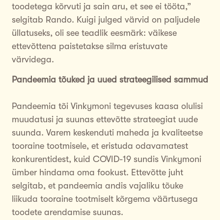
toodetega kõrvuti ja sain aru, et see ei tööta,”
selgitab Rando. Kuigi julged värvid on paljudele
üllatuseks, oli see teadlik eesmärk: väikese
ettevõttena paistetakse silma eristuvate
värvidega.
Pandeemia tõuked ja uued strateegilised sammud
Pandeemia tõi Vinkymoni tegevuses kaasa olulisi
muudatusi ja suunas ettevõtte strateegiat uude
suunda. Varem keskenduti maheda ja kvaliteetse
tooraine tootmisele, et eristuda odavamatest
konkurentidest, kuid COVID-19 sundis Vinkymoni
ümber hindama oma fookust. Ettevõtte juht
selgitab, et pandeemia andis vajaliku tõuke
liikuda tooraine tootmiselt kõrgema väärtusega
toodete arendamise suunas.