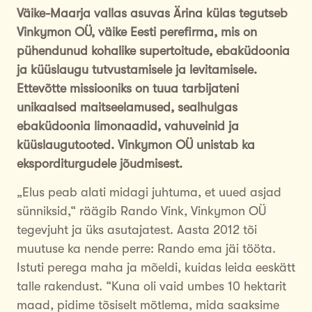
Väike-Maarja vallas asuvas Ärina külas tegutseb
Vinkymon OÜ, väike Eesti perefirma, mis on
pühendunud kohalike supertoitude, ebaküdoonia
ja küüslaugu tutvustamisele ja levitamisele.
Ettevõtte missiooniks on tuua tarbijateni
unikaalsed maitseelamused, sealhulgas
ebaküdoonia limonaadid, vahuveinid ja
küüslaugutooted. Vinkymon OÜ unistab ka
eksporditurgudele jõudmisest.
„Elus peab alati midagi juhtuma, et uued asjad
sünniksid,“ räägib Rando Vink, Vinkymon OÜ
tegevjuht ja üks asutajatest. Aasta 2012 tõi
muutuse ka nende perre: Rando ema jäi tööta.
Istuti perega maha ja mõeldi, kuidas leida eeskätt
talle rakendust. “Kuna oli vaid umbes 10 hektarit
maad, pidime tõsiselt mõtlema, mida saaksime