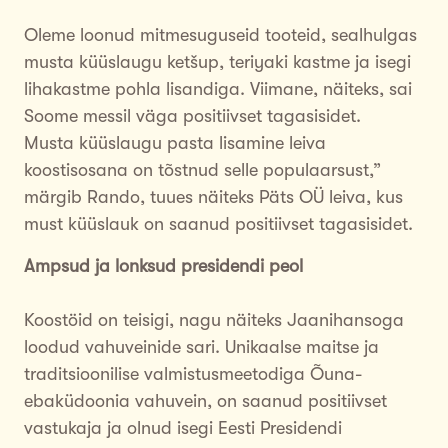
Oleme loonud mitmesuguseid tooteid, sealhulgas
musta küüslaugu ketšup, teriyaki kastme ja isegi
lihakastme pohla lisandiga. Viimane, näiteks, sai
Soome messil väga positiivset tagasisidet.
Musta küüslaugu pasta lisamine leiva
koostisosana on tõstnud selle populaarsust,”
märgib Rando, tuues näiteks Päts OÜ leiva, kus
must küüslauk on saanud positiivset tagasisidet.
Ampsud ja lonksud presidendi peol
Koostöid on teisigi, nagu näiteks Jaanihansoga
loodud vahuveinide sari. Unikaalse maitse ja
traditsioonilise valmistusmeetodiga Õuna-
ebaküdoonia vahuvein, on saanud positiivset
vastukaja ja olnud isegi Eesti Presidendi