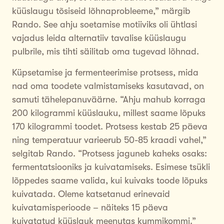
küüslaugu tõsiseid lõhnaprobleeme,” märgib
Rando. See ahju soetamise motiiviks oli ühtlasi
vajadus leida alternatiiv tavalise küüslaugu
pulbrile, mis tihti säilitab oma tugevad lõhnad.
Küpsetamise ja fermenteerimise protsess, mida
nad oma toodete valmistamiseks kasutavad, on
samuti tähelepanuväärne. “Ahju mahub korraga
200 kilogrammi küüslauku, millest saame lõpuks
170 kilogrammi toodet. Protsess kestab 25 päeva
ning temperatuur varieerub 50-85 kraadi vahel,”
selgitab Rando. “Protsess jaguneb kaheks osaks:
fermentatsiooniks ja kuivatamiseks. Esimese tsükli
lõppedes saame valida, kui kuivaks toode lõpuks
kuivatada. Oleme katsetanud erinevaid
kuivatamisperioode – näiteks 15 päeva
kuivatatud küüslauk meenutas kummikommi.”