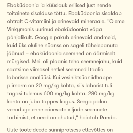
Ebaküdoonia ja küüslauk erilised just nende
toitainete sisalduse tõttu. Ebaküdoonia sisaldab
ohtralt C-vitamiini ja erinevaid mineraale. “Oleme
Vinkymonis uurinud ebaküdooniat väga
põhjalikult. Google pakub erinevaid andmeid,
kuid üks oluline nüanss on sageli tähelepanuta
jäänud – ebaküdoonia seemned on äärmiselt
mürgised. Meil oli plaanis teha seemnejahu, kuid
saatsime viimasel hetkel seemned Itaalia
laborisse analüüsi. Kui vesiniktsüaniidhappe
piirnorm on 20 mg/kg kohta, siis laborist tuli
tagasi tulemus 600 mg/kg kohta. 280 mg/kg
kohta on juba tappev kogus. Seega palun
veenduge enne erinevate viljade seemnete
tarbimist, et need on ohutud,“ hoiatab Rando.
Uute tooteideede sünniprotsess ettevõttes on