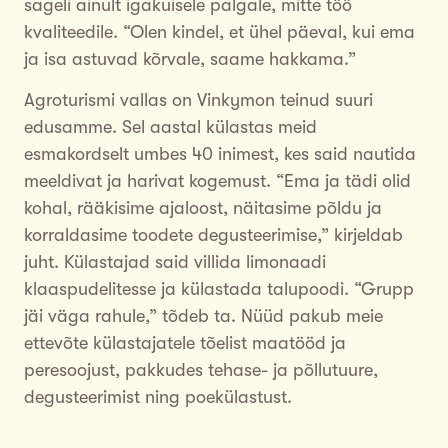
sageli ainult igakuisele palgale, mitte töö
kvaliteedile. “Olen kindel, et ühel päeval, kui ema
ja isa astuvad kõrvale, saame hakkama.”
Agroturismi vallas on Vinkymon teinud suuri
edusamme. Sel aastal külastas meid
esmakordselt umbes 40 inimest, kes said nautida
meeldivat ja harivat kogemust. “Ema ja tädi olid
kohal, rääkisime ajaloost, näitasime põldu ja
korraldasime toodete degusteerimise,” kirjeldab
juht. Külastajad said villida limonaadi
klaaspudelitesse ja külastada talupoodi. “Grupp
jäi väga rahule,” tõdeb ta. Nüüd pakub meie
ettevõte külastajatele tõelist maatööd ja
peresoojust, pakkudes tehase- ja põllutuure,
degusteerimist ning poekülastust.