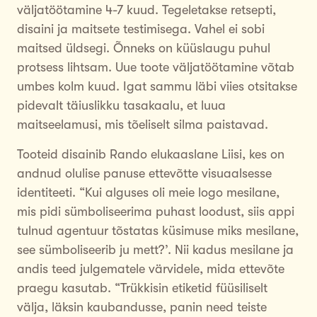
väljatöötamine 4-7 kuud. Tegeletakse retsepti,
disaini ja maitsete testimisega. Vahel ei sobi
maitsed üldsegi. Õnneks on küüslaugu puhul
protsess lihtsam. Uue toote väljatöötamine võtab
umbes kolm kuud. Igat sammu läbi viies otsitakse
pidevalt täiuslikku tasakaalu, et luua
maitseelamusi, mis tõeliselt silma paistavad.
Tooteid disainib Rando elukaaslane Liisi, kes on
andnud olulise panuse ettevõtte visuaalsesse
identiteeti. “Kui alguses oli meie logo mesilane,
mis pidi sümboliseerima puhast loodust, siis appi
tulnud agentuur tõstatas küsimuse miks mesilane,
see sümboliseerib ju mett?’. Nii kadus mesilane ja
andis teed julgematele värvidele, mida ettevõte
praegu kasutab. “Trükkisin etiketid füüsiliselt
välja, läksin kaubandusse, panin need teiste