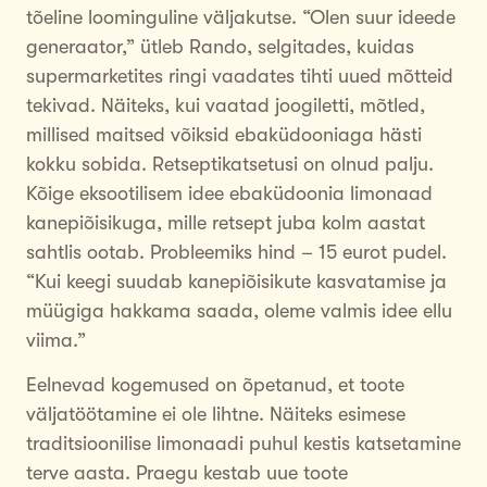
tõeline loominguline väljakutse. “Olen suur ideede
generaator,” ütleb Rando, selgitades, kuidas
supermarketites ringi vaadates tihti uued mõtteid
tekivad. Näiteks, kui vaatad joogiletti, mõtled,
millised maitsed võiksid ebaküdooniaga hästi
kokku sobida. Retseptikatsetusi on olnud palju.
Kõige eksootilisem idee ebaküdoonia limonaad
kanepiõisikuga, mille retsept juba kolm aastat
sahtlis ootab. Probleemiks hind – 15 eurot pudel.
“Kui keegi suudab kanepiõisikute kasvatamise ja
müügiga hakkama saada, oleme valmis idee ellu
viima.”
Eelnevad kogemused on õpetanud, et toote
väljatöötamine ei ole lihtne. Näiteks esimese
traditsioonilise limonaadi puhul kestis katsetamine
terve aasta. Praegu kestab uue toote