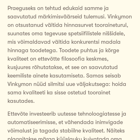
Praeguseks on tehtud edukaid samme ja
saavutatud märkimisväärseid tulemusi. Vinkymon
on otsustanud vältida hinnasurvet tooraineturul,
suunates oma tegevuse spetsiifilistele niššidele,
mis võimaldavad vältida konkurentsi madala
hinnaga toodetega. Toodete puhtus ja kõrge
kvaliteet on ettevõtte filosoofia keskmes,
kusjuures rõhutatakse, et see on saavutatud
keemiliste ainete kasutamiseta. Samas seisab
Vinkymon nüüd silmitsi uue väljakutsega: hoida
sama kvaliteeti ka sisse ostetud toorainet
kasutades.
Ettevõte investeerib uutesse tehnoloogiatesse ja
automatiseerimisse, et vähendada inimvigade
võimalust ja tagada stabiilne kvaliteet. Näiteks
plaanitakse märga küüslauku kuivatada oma