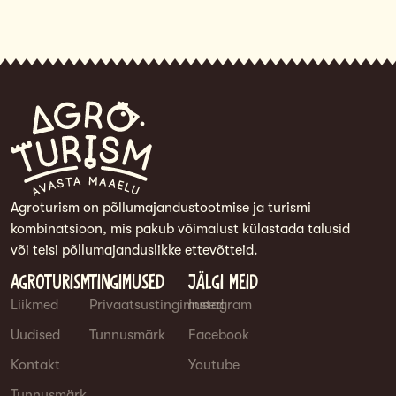
Agroturism on põllumajandustootmise ja turismi
kombinatsioon, mis pakub võimalust külastada talusid
või teisi põllumajanduslikke ettevõtteid.
Agroturism
Tingimused
Jälgi meid
Liikmed
Privaatsustingimused
Instagram
Uudised
Tunnusmärk
Facebook
Kontakt
Youtube
Tunnusmärk